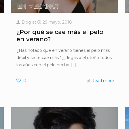
Blog
at
29 mayo, 2018
¿Por qué se cae más el pelo
en verano?
¿Has notado que en verano tienes el pelo más
débil y se te cae más? ¿Llegas a el otoño todos
los años con el pelo hecho
[…]
0
Read more