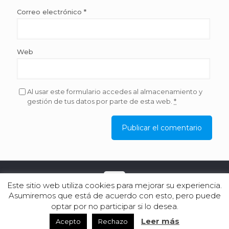
Correo electrónico
*
Web
Al usar este formulario accedes al almacenamiento y
gestión de tus datos por parte de esta web.
*
Este sitio web utiliza cookies para mejorar su experiencia.
Asumiremos que está de acuerdo con esto, pero puede
© 2019 Arturo Molina Estilistas.
optar por no participar si lo desea.
Leer más
Acepto
Rechazo