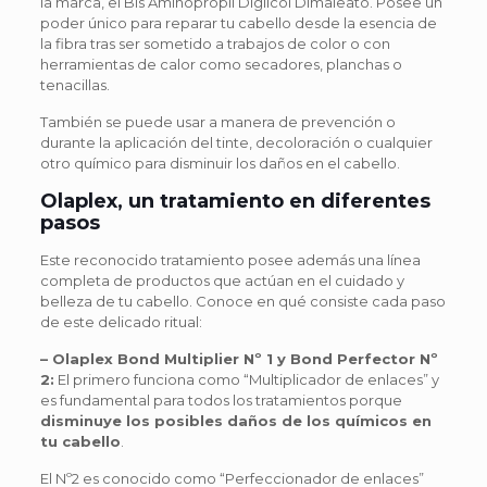
la marca, el Bis Aminopropil Diglicol Dimaleato. Posee un
poder único para reparar tu cabello desde la esencia de
la fibra tras ser sometido a trabajos de color o con
herramientas de calor como secadores, planchas o
tenacillas.
También se puede usar a manera de prevención o
durante la aplicación del tinte, decoloración o cualquier
otro químico para disminuir los daños en el cabello.
Olaplex, un tratamiento en diferentes
pasos
Este reconocido tratamiento posee además una línea
completa de productos que actúan en el cuidado y
belleza de tu cabello. Conoce en qué consiste cada paso
de este delicado ritual:
– Olaplex Bond Multiplier Nº 1 y Bond Perfector Nº
2:
El primero funciona como “Multiplicador de enlaces” y
es fundamental para todos los tratamientos porque
disminuye los posibles daños de los químicos en
tu cabello
.
El Nº2 es conocido como “Perfeccionador de enlaces”