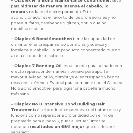
– Olaplex Nº 5 Bond Maintenance Conditioner:
sirve
para
hidratar de manera intensa el cabello, lo
repara
y reduce el encrespamiento. Este
acondicionador es el favorito de los profesionales y no
posee sulfatos, parabenos ni gluten, por lo que no
modifica el color.
– Olaplex 6 Bond Smoother:
tiene la capacidad de
disminuir el encrespamiento por 3 días, y suaviza y
fortalece el cabello. Es un producto concentrado que no
altera el tono de tu cabello.
– Olaplex 7 Bonding Oil:
es un aceite para peinado con
efecto reparador de manera intensiva para aportar
mayor suavidad, brillo, disminuye el encrespado y brinda
resistencia térmica. Es ideal para combinar con el Olaplex
No 6 Bond Smoother para lograr una cabellera mucho
más sana.
– Olaplex No 0 Intensive Bond Building Hair
Treatment:
es el producto más nuevo del tratamiento y
funciona como reparador a profundidad con el fin de
prepararlo para el paso 3, pues al actuar juntos se
obtienen
resultados un 68% mejor
que usarlos por
separado.